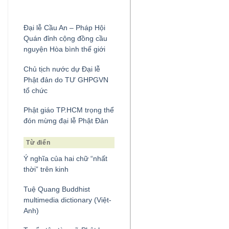
Đại lễ Cầu An – Pháp Hội
Quán đỉnh cộng đồng cầu
nguyện Hòa bình thế giới
Chủ tịch nước dự Đại lễ
Phật đản do TƯ GHPGVN
tổ chức
Phật giáo TP.HCM trọng thể
đón mừng đại lễ Phật Đản
Từ điển
Ý nghĩa của hai chữ “nhất
thời” trên kinh
Tuệ Quang Buddhist
multimedia dictionary (Việt-
Anh)