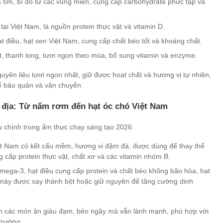
 tím, bí đỏ từ các vùng miền, cung cấp carbohydrate phức tạp và
i Việt Nam, là nguồn protein thực vật và vitamin D.
t điều, hạt sen Việt Nam, cung cấp chất béo tốt và khoáng chất.
t, thanh long, tươi ngon theo mùa, bổ sung vitamin và enzyme.
yên liệu tươi ngon nhất, giữ được hoạt chất và hương vị tự nhiên,
ể bảo quản và vận chuyển.
 địa: Từ nấm rơm đến hạt óc chó Việt Nam
u chính trong ẩm thực chay sáng tạo 2026:
Nam có kết cấu mềm, hương vị đậm đà, được dùng để thay thế
 cấp protein thực vật, chất xơ và các vitamin nhóm B.
mega-3, hạt điều cung cấp protein và chất béo không bão hòa, hạt
t này được xay thành bột hoặc giữ nguyên để tăng cường dinh
ên các món ăn giàu đạm, béo ngậy mà vẫn lành mạnh, phù hợp với
trường.