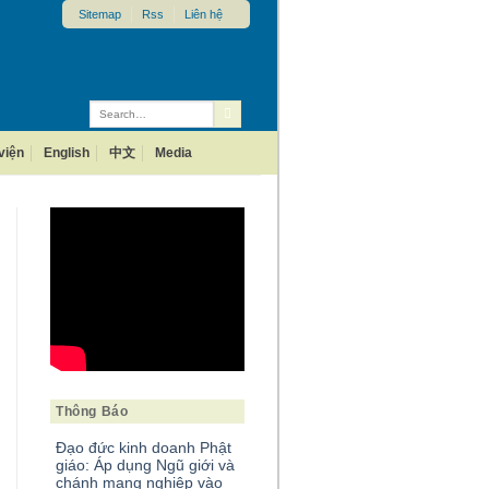
Sitemap
Rss
Liên hệ
viện
English
中文
Media
Thông Báo
Đạo đức kinh doanh Phật
giáo: Áp dụng Ngũ giới và
chánh mạng nghiệp vào