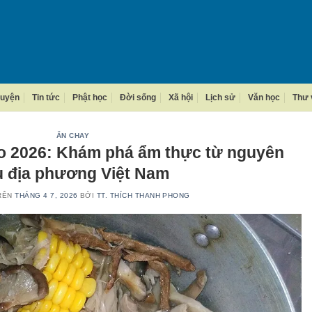
guyện
Tin tức
Phật học
Đời sống
Xã hội
Lịch sử
Văn học
Thư 
ĂN CHAY
o 2026: Khám phá ẩm thực từ nguyên
ệu địa phương Việt Nam
TRÊN
THÁNG 4 7, 2026
BỞI
TT. THÍCH THANH PHONG