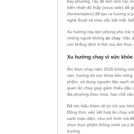
bày phương Tây để làm mới các m
biến nhiệt độ thấp (sous-vide) để 
(fermentation) để tạo ra hương vị 
nghệ thuật và màu sắc bắt mắt, biế
Xu hướng này làm phong phú trải n
những người không
ăn chay
. Việc
còn khẳng định vị thế của ẩm thực 
Xu hướng chay vì sức khỏe
Ẩm thực chay năm 2026 không còn 
văn, hướng tới sức khỏe bền vững 
phẩm, sử dụng nguyên liệu sạch và 
quen ăn chay giúp giảm thiểu dấu c
địa phương theo mùa, hạn chế vận
Để tìm hiểu thêm về lợi ích sức kh
Đồng thời, việc kết hợp ăn chay với
xanh toàn diện, như mô hình mà
l
chọn thực phẩm thông minh và ý th
trường.