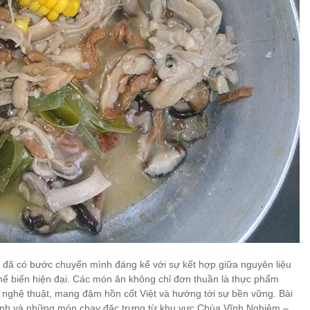
đã có bước chuyển mình đáng kể với sự kết hợp giữa nguyên liệu
chế biến hiện đại. Các món ăn không chỉ đơn thuần là thực phẩm
m nghệ thuật, mang đậm hồn cốt Việt và hướng tới sự bền vững. Bài
ính và những món chay đặc trưng từ khu vực Chùa Vĩnh Nghiêm –