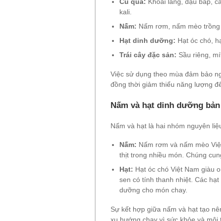
Củ quả:
Khoai lang, đậu bắp, cà
kali.
Nấm:
Nấm rơm, nấm mèo trồng tạ
Hạt dinh dưỡng:
Hạt óc chó, hạ
Trái cây đặc sản:
Sầu riêng, mí
Việc sử dụng theo mùa đảm bảo ngu
đồng thời giảm thiểu năng lượng đ
Nấm và hạt dinh dưỡng bản
Nấm và hạt là hai nhóm nguyên liệ
Nấm:
Nấm rơm và nấm mèo Việt 
thịt trong nhiều món. Chúng cung
Hạt:
Hạt óc chó Việt Nam giàu o
sen có tính thanh nhiệt. Các hạ
dưỡng cho món chay.
Sự kết hợp giữa nấm và hạt tạo n
xu hướng chay vì sức khỏe và môi 