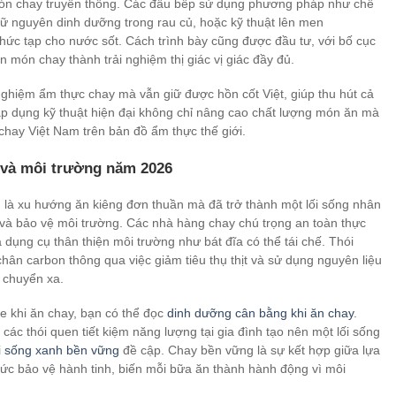
ón chay truyền thống. Các đầu bếp sử dụng phương pháp như chế
giữ nguyên dinh dưỡng trong rau củ, hoặc kỹ thuật lên men
phức tạp cho nước sốt. Cách trình bày cũng được đầu tư, với bố cục
n món chay thành trải nghiệm thị giác vị giác đầy đủ.
ghiệm ẩm thực chay mà vẫn giữ được hồn cốt Việt, giúp thu hút cả
 áp dụng kỹ thuật hiện đại không chỉ nâng cao chất lượng món ăn mà
chay Việt Nam trên bản đồ ẩm thực thế giới.
 và môi trường năm 2026
là xu hướng ăn kiêng đơn thuần mà đã trở thành một lối sống nhân
và bảo vệ môi trường. Các nhà hàng chay chú trọng an toàn thực
dụng cụ thân thiện môi trường như bát đĩa có thể tái chế. Thói
hân carbon thông qua việc giảm tiêu thụ thịt và sử dụng nguyên liệu
 chuyển xa.
ỏe khi ăn chay, bạn có thể đọc
dinh dưỡng cân bằng khi ăn chay
.
 các thói quen tiết kiệm năng lượng tại gia đình tạo nên một lối sống
ối sống xanh bền vững
đề cập. Chay bền vững là sự kết hợp giữa lựa
ức bảo vệ hành tinh, biến mỗi bữa ăn thành hành động vì môi