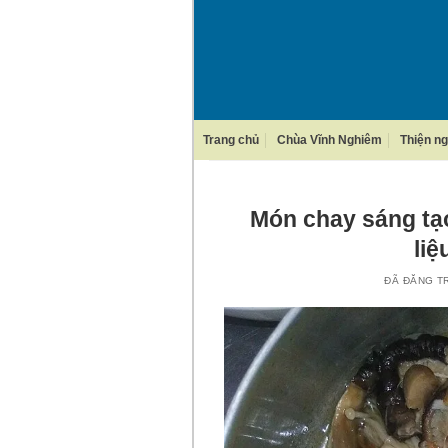
Chuyển
đến
nội
dung
Trang chủ
Chùa Vĩnh Nghiêm
Thiện n
Món chay sáng tạ
li
ĐÃ ĐĂNG 