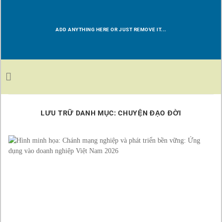
Chuyển
đến
nội
ADD ANYTHING HERE OR JUST REMOVE IT...
dung
LƯU TRỮ DANH MỤC:
CHUYỆN ĐẠO ĐỜI