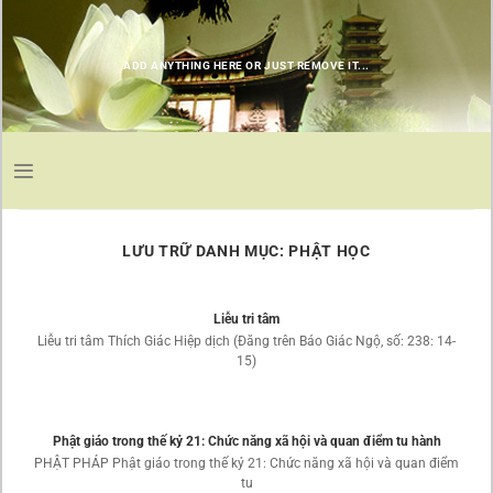
Chuyển
đến
nội
ADD ANYTHING HERE OR JUST REMOVE IT...
dung
LƯU TRỮ DANH MỤC:
PHẬT HỌC
Liễu tri tâm
Liễu tri tâm Thích Giác Hiệp dịch (Đăng trên Báo Giác Ngộ, số: 238: 14-
15)
Phật giáo trong thế kỷ 21: Chức năng xã hội và quan điểm tu hành
PHẬT PHÁP Phật giáo trong thế kỷ 21: Chức năng xã hội và quan điểm
tu