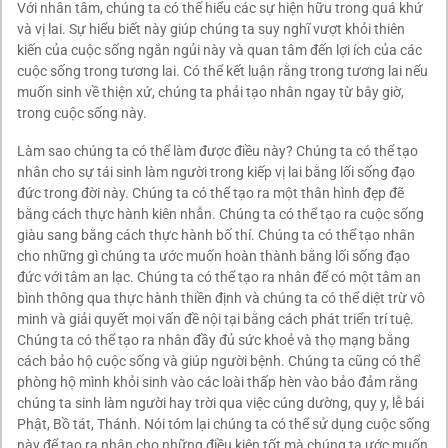
Với nhân tâm, chúng ta có thể hiểu các sự hiện hữu trong quá khứ
và vị lai. Sự hiểu biết này giúp chúng ta suy nghĩ vượt khỏi thiên
kiến của cuộc sống ngắn ngủi này và quan tâm đến lợi ích của các
cuộc sống trong tương lai. Có thể kết luận rằng trong tương lai nếu
muốn sinh về thiện xứ, chúng ta phải tạo nhân ngay từ bây giờ,
trong cuộc sống này.
Làm sao chúng ta có thể làm được điều này? Chúng ta có thể tạo
nhân cho sự tái sinh làm người trong kiếp vị lai bằng lối sống đạo
đức trong đời này. Chúng ta có thể tạo ra một thân hình đẹp đẽ
bằng cách thực hành kiên nhẫn. Chúng ta có thể tạo ra cuộc sống
giàu sang bằng cách thực hành bố thí. Chúng ta có thể tạo nhân
cho những gì chúng ta ước muốn hoàn thành bằng lối sống đạo
đức với tâm an lạc. Chúng ta có thể tạo ra nhân để có một tâm an
bình thông qua thực hành thiền định và chúng ta có thể diệt trừ vô
minh và giải quyết mọi vấn đề nội tại bằng cách phát triển trí tuệ.
Chúng ta có thể tạo ra nhân đầy đủ sức khoẻ và thọ mạng bằng
cách bảo hộ cuộc sống và giúp người bệnh. Chúng ta cũng có thể
phòng hộ mình khỏi sinh vào các loài thấp hèn vào bảo đảm rằng
chúng ta sinh làm người hay trời qua việc cúng dường, quy y, lễ bái
Phật, Bồ tát, Thánh. Nói tóm lại chúng ta có thể sử dụng cuộc sống
này để tạo ra nhân cho những điều kiện tốt mà chúng ta ước muốn