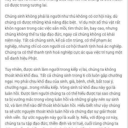
có được trong tương lai.
Chúng sinh không phải là người như thú không có cơ hội này, dù
chúng có được những khả năng đặc biệt. Ví dụ một số thú vật rất
khôn ngoan trong các việc săn mồi, tìm thức ăn, bay cao, nhưng
chúng không thể tu tập đạo đức, ngay cả chúng không có khái
niệm này. Tất cả chúng sinh, kể cả côn trùng, có thể phạm ác
nghiệp, nhưng chỉ có con người có cơ hội thanh tịnh hoá ác nghiệp.
Chúng ta có thể thanh tịnh hoá nghiệp cực ác qua việc trì tụng một
số danh hiệu Phật.
Tuy nhiên, được sinh làm người trong kiếp vị lai, chúng ta không
thoát khỏi khổ đau. Tất cả chúng sinh trong 6 cõi luôn gặp chướng
ngại. Họ phải chịu khổ đau của sinh, già, bệnh, chết, bất toại ý,
chướng ngại…trong nhiều kiếp. Vòng sinh tử khổ đau này gọi là
luân hồi. Được làm người chúng ta có thể hiểu được tại sao chúng
ta bị vướng mắc trong vòng luân hồi và những gì gây nên sự sinh
tử, và làm thế nào để thoát khỏi luân hồi. Hiểu biết như vậy chúng
ta sẽ ước nguyện thoát khỏi luân hồi và chứng đạt sự giải thoát
vĩnh viễn. Sự ước nguyện này gọi là xuất ly. Nếu, với động cơ này,
chúng ta tu tập đạo đức, thiền định và trí tuệ, cuối cùng chúng ta