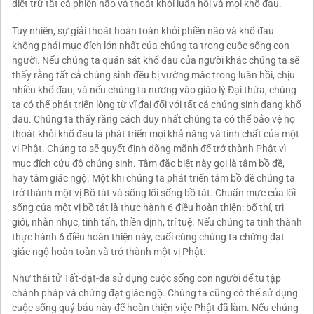
diệt trừ tất cả phiền não và thoát khỏi luân hồi và mọi khổ đau.
Tuy nhiên, sự giải thoát hoàn toàn khỏi phiền não và khổ đau
không phải mục đích lớn nhất của chúng ta trong cuộc sống con
người. Nếu chúng ta quán sát khổ đau của người khác chúng ta sẽ
thấy rằng tất cả chúng sinh đều bị vướng mắc trong luân hồi, chịu
nhiều khổ đau, và nếu chúng ta nương vào giáo lý Đại thừa, chúng
ta có thể phát triển lòng từ vĩ đại đối với tất cả chúng sinh đang khổ
đau. Chúng ta thấy rằng cách duy nhất chúng ta có thể bảo vệ họ
thoát khỏi khổ đau là phát triển mọi khả năng và tính chất của một
vị Phật. Chúng ta sẽ quyết định dõng mãnh để trở thành Phật vì
mục đích cứu độ chúng sinh. Tâm đặc biệt này gọi là tâm bồ đề,
hay tâm giác ngộ. Một khi chúng ta phát triển tâm bồ đề chúng ta
trở thành một vị Bồ tát và sống lối sống bồ tát. Chuẩn mực của lối
sống của một vị bồ tát là thực hành 6 điều hoàn thiện: bố thí, trì
giới, nhẫn nhục, tinh tấn, thiền định, trí tuệ. Nếu chúng ta tinh thành
thực hành 6 điều hoàn thiện này, cuối cùng chúng ta chứng đạt
giác ngộ hoàn toàn và trở thành một vị Phật.
Như thái tử Tất-đạt-đa sử dụng cuộc sống con người để tu tập
chánh pháp và chứng đạt giác ngộ. Chúng ta cũng có thể sử dụng
cuộc sống quý báu này để hoàn thiện việc Phật đã làm. Nếu chúng