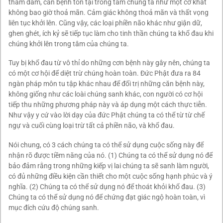
tham đắm, căn bệnh tồn tại trong tâm chúng ta như một cơ khát
không bao giờ thoả mãn. Cảm giác không thoả mãn và thất vọng
liên tục khởi lên. Cũng vậy, các loại phiền não khác như giận dữ,
ghen ghét, ích kỷ sẽ tiếp tục làm cho tinh thần chúng ta khổ đau khi
chúng khởi lên trong tâm của chúng ta.
Tuy bị khổ đau từ vô thỉ do những cơn bệnh này gây nên, chúng ta
có một cơ hội để diệt trừ chúng hoàn toàn. Đức Phật đưa ra 84
ngàn pháp môn tu tập khác nhau để đối trị những căn bệnh này,
không giống như các loài chúng sanh khác, con người có cơ hội
tiếp thu những phương pháp này và áp dụng một cách thực tiễn.
Như vậy y cứ vào lời dạy của đức Phật chúng ta có thể từ từ chế
ngự và cuối cùng loại trừ tất cả phiền não, và khổ đau.
Nói chung, có 3 cách chúng ta có thể sử dụng cuộc sống này để
nhận rõ được tiềm năng của nó. (1) Chúng ta có thể sử dụng nó để
bảo đảm rằng trong những kiếp vị lai chúng ta sẽ sanh làm người,
có đủ những điều kiện cần thiết cho một cuộc sống hạnh phúc và ý
nghĩa. (2) Chúng ta có thể sử dụng nó để thoát khỏi khổ đau. (3)
Chúng ta có thể sử dụng nó để chứng đạt giác ngộ hoàn toàn, vì
mục đích cứu độ chúng sanh.