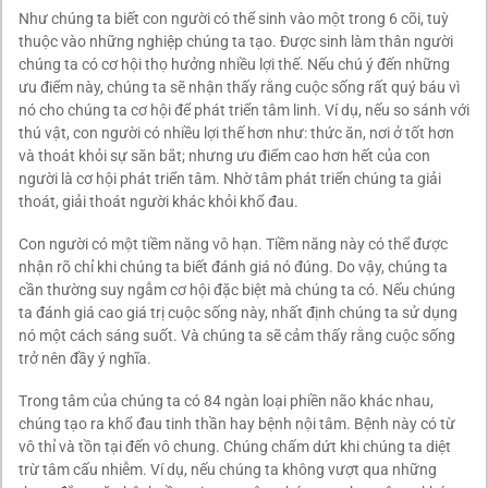
Như chúng ta biết con người có thể sinh vào một trong 6 cõi, tuỳ
thuộc vào những nghiệp chúng ta tạo. Được sinh làm thân người
chúng ta có cơ hội thọ hưởng nhiều lợi thế. Nếu chú ý đến những
ưu điểm này, chúng ta sẽ nhận thấy rằng cuộc sống rất quý báu vì
nó cho chúng ta cơ hội để phát triển tâm linh. Ví dụ, nếu so sánh với
thú vật, con người có nhiều lợi thế hơn như: thức ăn, nơi ở tốt hơn
và thoát khỏi sự săn bắt; nhưng ưu điểm cao hơn hết của con
người là cơ hội phát triển tâm. Nhờ tâm phát triển chúng ta giải
thoát, giải thoát người khác khỏi khổ đau.
Con người có một tiềm năng vô hạn. Tiềm năng này có thể được
nhận rõ chỉ khi chúng ta biết đánh giá nó đúng. Do vậy, chúng ta
cần thường suy ngẫm cơ hội đặc biệt mà chúng ta có. Nếu chúng
ta đánh giá cao giá trị cuộc sống này, nhất định chúng ta sử dụng
nó một cách sáng suốt. Và chúng ta sẽ cảm thấy rằng cuộc sống
trở nên đầy ý nghĩa.
Trong tâm của chúng ta có 84 ngàn loại phiền não khác nhau,
chúng tạo ra khổ đau tinh thần hay bệnh nội tâm. Bệnh này có từ
vô thỉ và tồn tại đến vô chung. Chúng chấm dứt khi chúng ta diệt
trừ tâm cấu nhiễm. Ví dụ, nếu chúng ta không vượt qua những