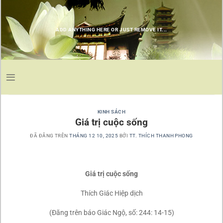
Chuyển
đến
nội
ADD ANYTHING HERE OR JUST REMOVE IT...
dung
KINH SÁCH
Giá trị cuộc sống
ĐÃ ĐĂNG TRÊN
THÁNG 12 10, 2025
BỞI
TT. THÍCH THANH PHONG
Giá trị cuộc sống
Thích Giác Hiệp dịch
(Đăng trên báo Giác Ngộ, số: 244: 14-15)