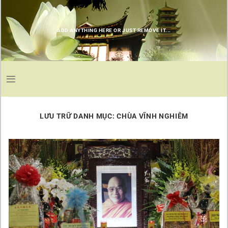
Chuyển
đến
nội
ADD ANYTHING HERE OR JUST REMOVE IT...
dung
LƯU TRỮ DANH MỤC:
CHÙA VĨNH NGHIÊM