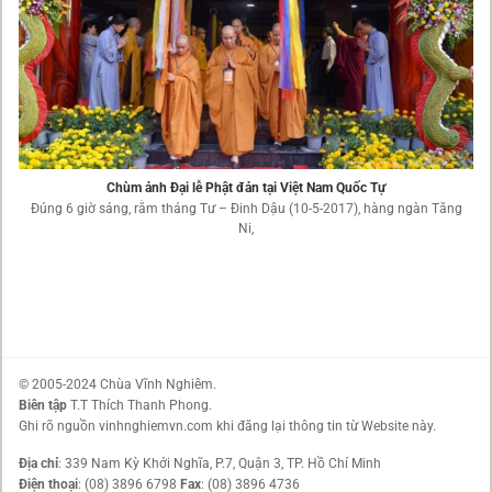
Chùm ảnh Đại lễ Phật đản tại Việt Nam Quốc Tự
Đúng 6 giờ sáng, rằm tháng Tư – Đinh Dậu (10-5-2017), hàng ngàn Tăng
Ni,
© 2005-2024 Chùa Vĩnh Nghiêm.
Biên tập
T.T Thích Thanh Phong.
Ghi rõ nguồn vinhnghiemvn.com khi đăng lại thông tin từ Website này.
Địa chỉ
: 339 Nam Kỳ Khởi Nghĩa, P.7, Quận 3, TP. Hồ Chí Minh
Điện thoại
: (08) 3896 6798
Fax
: (08) 3896 4736