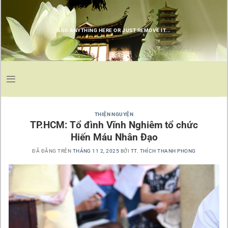
Chuyển
đến
nội
ADD ANYTHING HERE OR JUST REMOVE IT...
dung
THIỆN NGUYỆN
TP.HCM: Tổ đình Vĩnh Nghiêm tổ chức
Hiến Máu Nhân Đạo
ĐÃ ĐĂNG TRÊN
THÁNG 11 2, 2025
BỞI
TT. THÍCH THANH PHONG