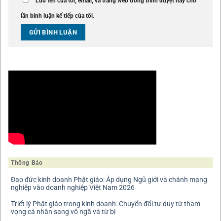
Lưu tên của tôi, email, và trang web trong trình duyệt này cho
lần bình luận kế tiếp của tôi.
Thông Báo
Đạo đức kinh doanh Phật giáo: Áp dụng Ngũ giới và chánh mạng
nghiệp vào doanh nghiệp Việt Nam 2026
Triết lý Phật giáo trong kinh doanh: Chuyển đổi tư duy từ tham
vọng cá nhân sang vô ngã và từ bi