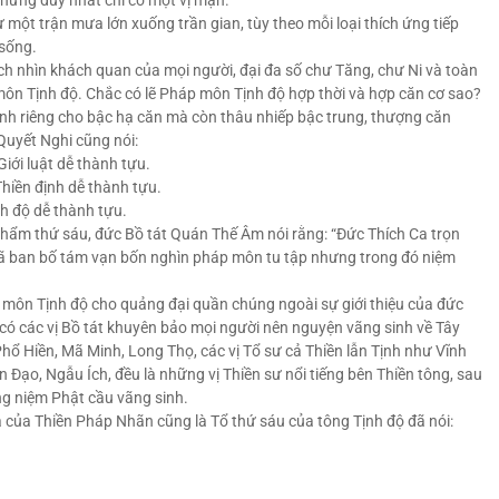
nhưng duy nhất chỉ có một vị mặn.
ột trận mưa lớn xuống trần gian, tùy theo mỗi loại thích ứng tiếp
 sống.
ách nhìn khách quan của mọi người, đại đa số chư Tăng, chư Ni và toàn
môn Tịnh độ. Chắc có lẽ Pháp môn Tịnh độ hợp thời và hợp căn cơ sao?
ành riêng cho bậc hạ căn mà còn thâu nhiếp bậc trung, thượng căn
Quyết Nghi cũng nói:
iới luật dễ thành tựu.
Thiền định dễ thành tựu.
nh độ dễ thành tựu.
ẩm thứ sáu, đức Bồ tát Quán Thế Âm nói rằng: “Đức Thích Ca trọn
đã ban bố tám vạn bốn nghìn pháp môn tu tập nhưng trong đó niệm
môn Tịnh độ cho quảng đại quần chúng ngoài sự giới thiệu của đức
 có các vị Bồ tát khuyên bảo mọi người nên nguyện vãng sinh về Tây
ổ Hiền, Mã Minh, Long Thọ, các vị Tổ sư cả Thiền lẫn Tịnh như Vĩnh
hiện Đạo, Ngẫu Ích, đều là những vị Thiền sư nổi tiếng bên Thiền tông, sau
ng niệm Phật cầu vãng sinh.
 của Thiền Pháp Nhãn cũng là Tổ thứ sáu của tông Tịnh độ đã nói: