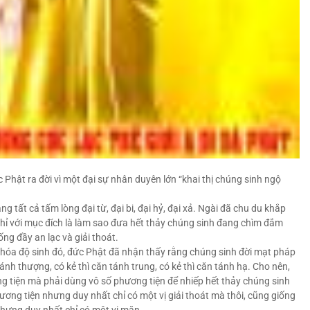
Phật ra đời vì một đại sự nhân duyên lớn “khai thị chúng sinh ngộ
g tất cả tấm lòng đại từ, đại bi, đại hỷ, đại xả. Ngài đã chu du khắp
hỉ với mục đích là làm sao đưa hết thảy chúng sinh đang chìm đắm
ống đầy an lạc và giải thoát.
óa độ sinh đó, đức Phật đã nhận thấy rằng chúng sinh đời mạt pháp
ánh thượng, có kẻ thì căn tánh trung, có kẻ thì căn tánh hạ. Cho nên,
 tiện mà phải dùng vô số phương tiện để nhiếp hết thảy chúng sinh
hương tiện nhưng duy nhất chỉ có một vị giải thoát mà thôi, cũng giống