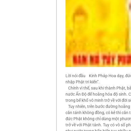
Lời nói đầu Kinh Pháp Hoa dạy, đức 
nhập Phật tri kiến”.
Chính vì thế, sau khi thành Phật, bằn
nước Ấn Độ để hoằng hóa độ sinh. C
trong bể khổ vô minh trở về với đời s
Tuy nhiên, trên bước đường hoằng h
căn tánh không đồng, có kẻ thì căn t
đức Phật không chỉ dùng một phương
trở về với Phật tánh. Tuy có vô số p