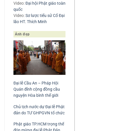
Video:
Đại hội Phật giáo toàn
quốc
Video:
Sơ lược tiểu sử Cố Đại
lão HT. Thích Minh
Ảnh đẹp
Đại lễ Cầu An – Pháp Hội
Quán đỉnh cộng đồng cầu
nguyện Hòa bình thế giới
Chủ tịch nước dự Đại lễ Phật
đản do TƯ GHPGVN tổ chức
Phật giáo TP.HCM trọng thể
đón mừng đại lễ Phật Đản