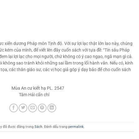
c xiển dương Pháp môn Tịnh độ. Với sự lợi lạc thật lớn lao này, chúng
đức kém của mình, để viết lên đây cuốn sách với tựa đề: “Tin sâu Pháp
đem lại lợi lạc cho mọi người, chứ không có ý cao ngạo, ngã mạn gì cả.
i không sao tránh khỏi những sai lầm trong lối hành văn. Nếu có, kính
a, các thân giáo sư, các vị học giả góp ý dạy bảo để cho cuốn sách
t hạ PL. 2547
cẩn chí
y đã được đăng trong
Sách
. Đánh dấu trang
permalink
.