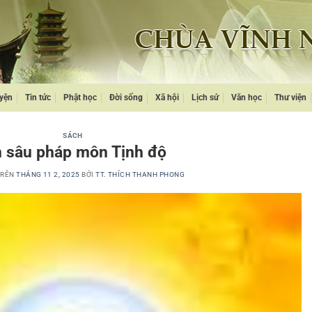
yện
Tin tức
Phật học
Đời sống
Xã hội
Lịch sử
Văn học
Thư viện
SÁCH
n sâu pháp môn Tịnh độ
TRÊN
THÁNG 11 2, 2025
BỞI
TT. THÍCH THANH PHONG