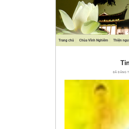
Chuyển
đến
nội
dung
Trang chủ
Chùa Vĩnh Nghiêm
Thiện ngu
Ti
ĐÃ ĐĂNG 