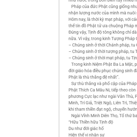
như nước trong bốn biển tuy nhiều 
Pháp của đức Phật cũng giống như m
nhận lượng nước của mình mà nuôi
Hôm nay, là thời kỳ mạt pháp, với c
thể tín đồ Phật tử ưa chuộng Pháp 
Đúng vậy, Tịnh độ tông không chỉ d
nữa. Vì vậy, trong kinh Tượng Pháp 
– Chúng sinh ở thời Chánh pháp, tu G
– Chúng sinh ở thời tượng pháp, tu 
– Chúng sinh ở thời mạt pháp, tu Tị
Trong kinh Niệm Phật Ba La Mật, ph
đời giáo hóa điều phục chúng sinh 
Phật là thù thắng đệ nhất”.
Sự thù thắng và phổ cập của Pháp 
Phật Thích Ca Mâu Ni, tiếp theo còn
phương Cực lạc như ngài Văn Thù, Ph
Minh, Trí Giả, Triệt Ngộ, Liên Trì, T
khi tham thiền đạt ngộ, chuyển hướ
Ngài Vĩnh Minh Diên Thọ, Tổ thứ ba
“Hữu Thiền hữu Tịnh độ
Du như đới giác hổ
Hiện thế vi nhân sư