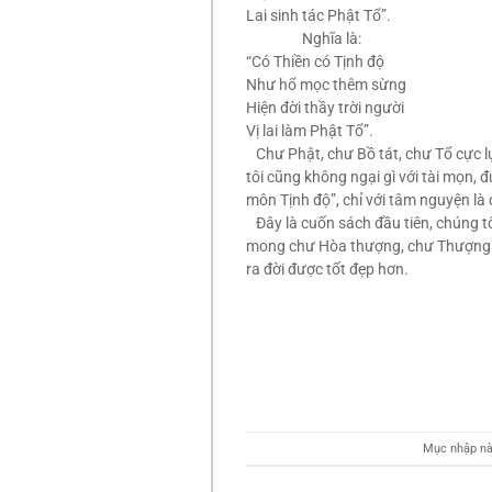
Lai sinh tác Phật Tổ”.
Nghĩa là:
“Có Thiền có Tịnh độ
Như hổ mọc thêm sừng
Hiện đời thầy trời người
Vị lai làm Phật Tổ”.
Chư Phật, chư Bồ tát, chư Tổ cực lự
tôi cũng không ngại gì với tài mọn, 
môn Tịnh độ”, chỉ với tâm nguyện là 
Đây là cuốn sách đầu tiên, chúng tô
mong chư Hòa thượng, chư Thượng tọ
ra đời được tốt đẹp hơn.
Mùa An cư kiế
Tâm Hải 
Mục nhập nà