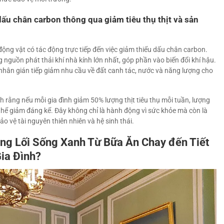
ấu chân carbon thông qua giảm tiêu thụ thịt và sản
động vật có tác động trực tiếp đến việc giảm thiểu dấu chân carbon.
nguồn phát thải khí nhà kính lớn nhất, góp phần vào biến đổi khí hậu.
nhân gián tiếp giảm nhu cầu về đất canh tác, nước và năng lượng cho
rằng nếu mỗi gia đình giảm 50% lượng thịt tiêu thụ mỗi tuần, lượng
 thể giảm đáng kể. Đây không chỉ là hành động vì sức khỏe mà còn là
ảo vệ tài nguyên thiên nhiên và hệ sinh thái.
ng Lối Sống Xanh Từ Bữa Ăn Chay đến Tiết
ia Đình?