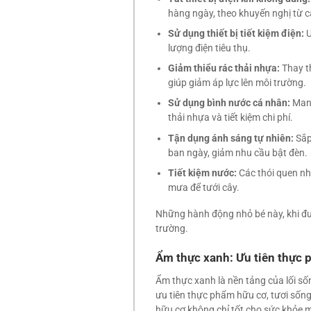
hàng ngày, theo khuyến nghị từ c
Sử dụng thiết bị tiết kiệm điện:
Ư
lượng điện tiêu thụ.
Giảm thiểu rác thải nhựa:
Thay th
giúp giảm áp lực lên môi trường.
Sử dụng bình nước cá nhân:
Mang
thải nhựa và tiết kiệm chi phí.
Tận dụng ánh sáng tự nhiên:
Sắp
ban ngày, giảm nhu cầu bật đèn.
Tiết kiệm nước:
Các thói quen nh
mưa để tưới cây.
Những hành động nhỏ bé này, khi đượ
trường.
Ẩm thực xanh: Ưu tiên thực 
Ẩm thực xanh là nền tảng của lối số
ưu tiên thực phẩm hữu cơ, tươi sống
hữu cơ không chỉ tốt cho sức khỏe 