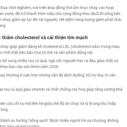
Chùa Vĩnh Nghiêm, nơi triển khai đồng thời ẩm thực chay, các hoạt
an xanh, đã trở thành hình mẫu cho cộng đồng theo đuổi lối sống bền
n chay giảm áp lực lên tài nguyên, tiết kiệm năng lượng giảm phát thải,
ung.
: Giảm cholesterol và cải thiện tim mạch
chay giúp giảm đáng kể cholesterol LDL (cholesterol xấu) trong máu,
n chế chất béo bão hòa từ thịt và sản phẩm động vật.
c bổ sung nhiều rau củ quả, ngũ cốc nguyên hạt và đậu giàu chất xơ
 theo báo cáo sức khỏe năm 2026.
y thường ít calo hơn nhưng vẫn đủ dinh dưỡng, hỗ trợ duy trì cân
ại rau củ quả giàu vitamin và chất chống oxy hóa giúp tăng cường khả
ên cứu chỉ ra mối liên hệ giữa chế độ ăn chay và tỷ lệ ung thư thấp
tràng.
rở thành xu hướng “sống sạch” được nhiều người trẻ ưa chuộng, không
thức bảo vệ môi trường.