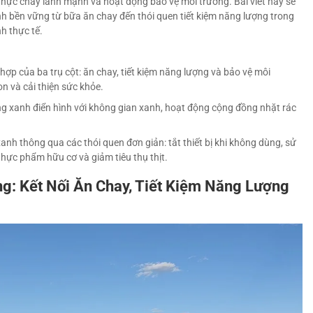
 thực chay lành mạnh và hoạt động bảo vệ môi trường. Bài viết này sẽ
h bền vững từ bữa ăn chay đến thói quen tiết kiệm năng lượng trong
h thực tế.
hợp của ba trụ cột: ăn chay, tiết kiệm năng lượng và bảo vệ môi
n và cải thiện sức khỏe.
g xanh điển hình với không gian xanh, hoạt động cộng đồng nhặt rác
xanh thông qua các thói quen đơn giản: tắt thiết bị khi không dùng, sử
thực phẩm hữu cơ và giảm tiêu thụ thịt.
g: Kết Nối Ăn Chay, Tiết Kiệm Năng Lượng