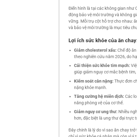
Điển hình là tại các không gian như 
động bảo vệ môi trường và không gi
vững. Mỗi trụ cột hỗ trợ cho nhau: ă
và bảo vệ môi trường là mục tiêu ch
Lợi ích sức khỏe của ăn chay
Giảm cholesterol xấu:
Chế độ ăn 
theo nghiên cứu năm 2026, do hạ
Cải thiện sức khỏe tim mạch:
Việ
giúp giảm nguy cơ mắc bệnh tim,
Kiểm soát cân nặng:
Thực đơn cha
nặng khỏe mạnh.
Tăng cường hệ miễn dịch:
Các lo
năng phòng vệ của cơ thể.
Giảm nguy cơ ung thư:
Nhiều nghi
hơn, đặc biệt là ung thư đại trực 
Đây chính là lý do vì sao ăn chay t
chỉ vì sức khỏe cá nhân mà còn vì ý 