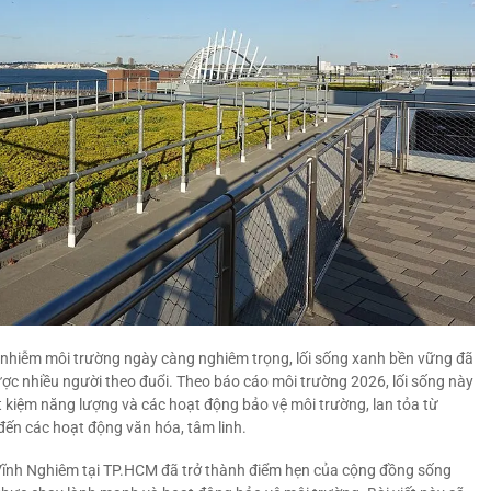
ô nhiễm môi trường ngày càng nghiêm trọng, lối sống xanh bền vững đã
ợc nhiều người theo đuổi. Theo báo cáo môi trường 2026, lối sống này
iết kiệm năng lượng và các hoạt động bảo vệ môi trường, lan tỏa từ
đến các hoạt động văn hóa, tâm linh.
Vĩnh Nghiêm tại TP.HCM đã trở thành điểm hẹn của cộng đồng sống