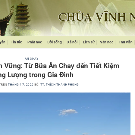
yện
Tin tức
Phật học
Đời sống
Xã hội
Lịch sử
Văn học
Thư viện
ĂN CHAY
n Vững: Từ Bữa Ăn Chay đến Tiết Kiệm
g Lượng trong Gia Đình
TRÊN
THÁNG 4 7, 2026
BỞI
TT. THÍCH THANH PHONG