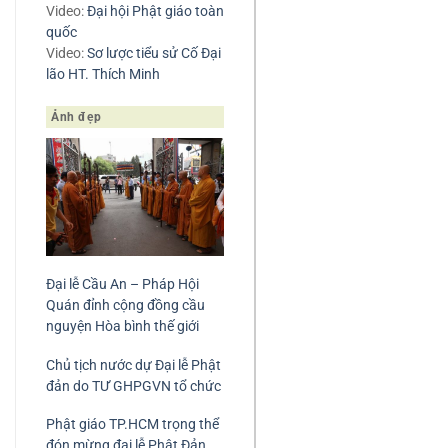
Video:
Đại hội Phật giáo toàn
quốc
Video:
Sơ lược tiểu sử Cố Đại
lão HT. Thích Minh
Ảnh đẹp
Đại lễ Cầu An – Pháp Hội
Quán đỉnh cộng đồng cầu
nguyện Hòa bình thế giới
Chủ tịch nước dự Đại lễ Phật
đản do TƯ GHPGVN tổ chức
Phật giáo TP.HCM trọng thể
đón mừng đại lễ Phật Đản