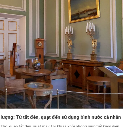
 lượng: Từ tắt đèn, quạt đến sử dụng bình nước cá nhân
Thói quen tắt đèn, quạt máy, tivi khi ra khỏi phòng giúp tiết kiệm điện