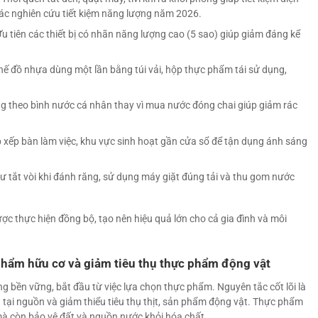
ác nghiên cứu tiết kiệm năng lượng năm 2026.
u tiên các thiết bị có nhãn năng lượng cao (5 sao) giúp giảm đáng kể
ế đồ nhựa dùng một lần bằng túi vải, hộp thực phẩm tái sử dụng,
 theo bình nước cá nhân thay vì mua nước đóng chai giúp giảm rác
 xếp bàn làm việc, khu vực sinh hoạt gần cửa sổ để tận dụng ánh sáng
ư tắt vòi khi đánh răng, sử dụng máy giặt đúng tải và thu gom nước
c thực hiện đồng bộ, tạo nên hiệu quả lớn cho cả gia đình và môi
phẩm hữu cơ và giảm tiêu thụ thực phẩm động vật
ng bền vững, bắt đầu từ việc lựa chọn thực phẩm. Nguyên tắc cốt lõi là
 tại nguồn và giảm thiểu tiêu thụ thịt, sản phẩm động vật. Thực phẩm
mà còn bảo vệ đất và nguồn nước khỏi hóa chất.