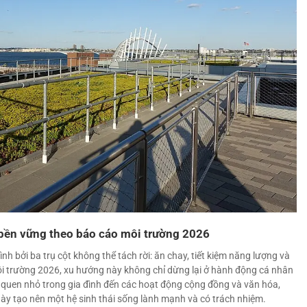
h bền vững theo báo cáo môi trường 2026
h bởi ba trụ cột không thể tách rời: ăn chay, tiết kiệm năng lượng và
i trường 2026, xu hướng này không chỉ dừng lại ở hành động cá nhân
 quen nhỏ trong gia đình đến các hoạt động cộng đồng và văn hóa,
 này tạo nên một hệ sinh thái sống lành mạnh và có trách nhiệm.