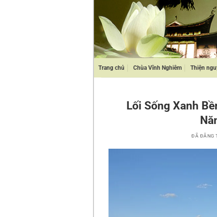
Chuyển
đến
nội
dung
Trang chủ
Chùa Vĩnh Nghiêm
Thiện ngu
Lối Sống Xanh Bề
Năn
ĐÃ ĐĂNG 