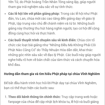
Yên Tử, do Phật hoàng Trần Nhân Tông sáng lập, giúp người
tham gia trải nghiệm sâu sắc về sự tỉnh thức.
Các lễ hội lớn với phần giảng pháp:
Trong các lễ hội như Phật
đản, Vu Lan, chùa mời các cao tăng đến giảng dạy về giáo lý
Phật, tập trung vào chủ đề chánh niệm và từ bi. Những buổi
giảng này thường thu hút hàng nghìn người, tạo cơ hội để cộng
đồng cùng học hỏi và thực hành.
Các buổi thuyết trình chuyên sâu về kinh điển:
Chùa còn tổ
chức các loạt bài giảng như “Những Điều Mà Không Phải Cõi
Phật Nào Cũng Có” do Thầy Nhuận Hóa dẫn dắt, khai thác
những góc nhìn sâu sắc về đạo lý Phật. Các buổi này giúp người
nghe hiểu rõ hơn về bản chất của tâm thức và cách chuyển hóa
khổ đau.
Hướng dẫn tham gia và tìm hiểu Phật pháp tại chùa Vĩnh Nghiêm
Để bắt đầu hành trình học hỏi lời Phật dạy tại chùa Vĩnh Nghiêm,
bạn có thể thực hiện các bước sau:
Theo dõi kênh thông tin chính thức:
Truy cập trang web hoặc
fanpage của chùa để cập nhật lịch khóa tu, lễ hội và buổi giảng