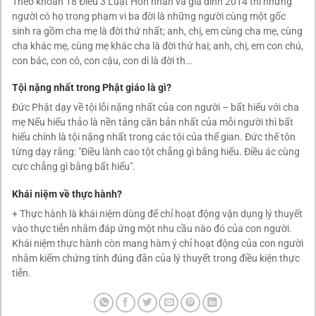
Theo khoản 18 Điều 3 Luật Hôn nhân và gia đình 2014 thì những
người có họ trong phạm vi ba đời là những người cùng một gốc
sinh ra gồm cha mẹ là đời thứ nhất; anh, chị, em cùng cha mẹ, cùng
cha khác mẹ, cùng mẹ khác cha là đời thứ hai; anh, chị, em con chú,
con bác, con cô, con cậu, con dì là đời th…
Tội nặng nhất trong Phật giáo là gì?
Đức Phật dạy về tội lỗi nặng nhất của con người – bất hiếu với cha
mẹ Nếu hiếu thảo là nền tảng căn bản nhất của mỗi người thì bất
hiếu chính là tội nặng nhất trong các tội của thế gian. Đức thế tôn
từng dạy rằng: "Điều lành cao tột chẳng gì bằng hiếu. Điều ác cùng
cực chẳng gì bằng bất hiếu".
Khái niệm về thực hành?
+ Thực hành là khái niệm dùng để chỉ hoạt động vận dụng lý thuyết
vào thực tiễn nhằm đáp ứng một nhu cầu nào đó của con người.
Khái niệm thực hành còn mang hàm ý chỉ hoạt động của con người
nhằm kiểm chứng tính đúng đắn của lý thuyết trong điều kiện thực
tiễn.