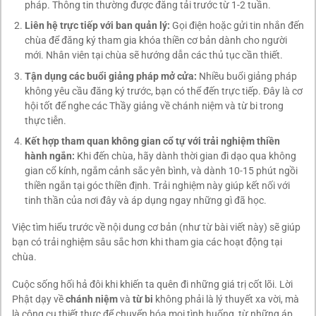
pháp. Thông tin thường được đăng tải trước từ 1-2 tuần.
Liên hệ trực tiếp với ban quản lý:
Gọi điện hoặc gửi tin nhắn đến
chùa để đăng ký tham gia khóa thiền cơ bản dành cho người
mới. Nhân viên tại chùa sẽ hướng dẫn các thủ tục cần thiết.
Tận dụng các buổi giảng pháp mở cửa:
Nhiều buổi giảng pháp
không yêu cầu đăng ký trước, bạn có thể đến trực tiếp. Đây là cơ
hội tốt để nghe các Thầy giảng về chánh niệm và từ bi trong
thực tiễn.
Kết hợp tham quan không gian cổ tự với trải nghiệm thiền
hành ngắn:
Khi đến chùa, hãy dành thời gian đi dạo qua không
gian cổ kính, ngắm cảnh sắc yên bình, và dành 10-15 phút ngồi
thiền ngắn tại góc thiền định. Trải nghiệm này giúp kết nối với
tinh thần của nơi đây và áp dụng ngay những gì đã học.
Việc tìm hiểu trước về nội dung cơ bản (như từ bài viết này) sẽ giúp
bạn có trải nghiệm sâu sắc hơn khi tham gia các hoạt động tại
chùa.
Cuộc sống hối hả đôi khi khiến ta quên đi những giá trị cốt lõi. Lời
Phật dạy về
chánh niệm
và
từ bi
không phải là lý thuyết xa vời, mà
là công cụ thiết thực để chuyển hóa mọi tình huống, từ những áp