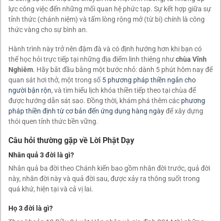
lực công việc đến những mối quan hệ phức tạp. Sự kết hợp giữa sự
tỉnh thức (chánh niệm) và tấm lòng rộng mở (từ bi) chính là công
thức vàng cho sự bình an.
Hành trình này trở nên đậm đà và có định hướng hơn khi bạn có
thể học hỏi trực tiếp tại những địa điểm linh thiêng như
chùa Vĩnh
Nghiêm
. Hãy bắt đầu bằng một bước nhỏ: dành 5 phút hôm nay để
quan sát hơi thở, một trong số
5 phương pháp thiền ngắn cho
người bận rộn
, và tìm hiểu lịch khóa thiền tiếp theo tại chùa để
được hướng dẫn sát sao. Đồng thời, khám phá thêm các
phương
pháp thiền định từ cơ bản đến ứng dụng hàng ngày
để xây dựng
thói quen tỉnh thức bền vững.
Câu hỏi thường gặp về Lời Phật Dạy
Nhân quả 3 đời là gì?
Nhân quả ba đời theo Chánh kiến bao gồm nhân đời trước, quả đời
này, nhân đời này và quả đời sau, được xảy ra thông suốt trong
quá khứ, hiện tại và cả vị lai.
Họ 3 đời là gì?