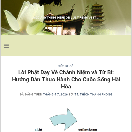
Chuyển
đến
nội
ADD ANYTHING HERE OR JUST REMOVE IT...
dung
SỨC KHOẺ
Lời Phật Dạy Về Chánh Niệm và Từ Bi:
Hướng Dẫn Thực Hành Cho Cuộc Sống Hài
Hòa
ĐÃ ĐĂNG TRÊN
THÁNG 4 7, 2026
BỞI
TT. THÍCH THANH PHONG