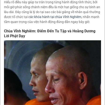
Hiểu rõ điều này giúp ta trân trọng từng hành động tỉnh thức, bởi
mỗi giờ phút sống chánh niệm đều là một hạt giống cho sự bình an
lâu dài. Đây cũng là lý do tại sao các bài giảng về nhân quả thường
được tổ chức tại
các khóa hành tại chùa Vĩnh Nghiêm
, nhấn mạnh
tầm quan trọng của việc hành động đúng đắn ngay bây giờ.
Chùa Vĩnh Nghiêm: Điểm Đến Tu Tập và Hoằng Dương
Lời Phật Dạy