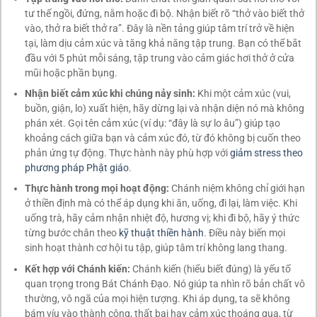
tư thế ngồi, đứng, nằm hoặc đi bộ. Nhận biết rõ “thở vào biết thở
vào, thở ra biết thở ra”. Đây là nền tảng giúp tâm trí trở về hiện
tại, làm dịu cảm xúc và tăng khả năng tập trung. Bạn có thể bắt
đầu với 5 phút mỗi sáng, tập trung vào cảm giác hơi thở ở cửa
mũi hoặc phần bụng.
Nhận biết cảm xúc khi chúng nảy sinh:
Khi một cảm xúc (vui,
buồn, giận, lo) xuất hiện, hãy dừng lại và nhận diện nó mà không
phán xét. Gọi tên cảm xúc (ví dụ: “đây là sự lo âu”) giúp tạo
khoảng cách giữa bạn và cảm xúc đó, từ đó không bị cuốn theo
phản ứng tự động. Thực hành này phù hợp với
giảm stress theo
phương pháp Phật giáo
.
Thực hành trong mọi hoạt động:
Chánh niệm không chỉ giới hạn
ở thiền định mà có thể áp dụng khi ăn, uống, đi lại, làm việc. Khi
uống trà, hãy cảm nhận nhiệt độ, hương vị; khi đi bộ, hãy ý thức
từng bước chân theo
kỹ thuật thiền hành
. Điều này biến mọi
sinh hoạt thành cơ hội tu tập, giúp tâm trí không lang thang.
Kết hợp với Chánh kiến:
Chánh kiến (hiểu biết đúng) là yếu tố
quan trọng trong Bát Chánh Đạo. Nó giúp ta nhìn rõ bản chất vô
thường, vô ngã của mọi hiện tượng. Khi áp dụng, ta sẽ không
bám víu vào thành công, thất bại hay cảm xúc thoáng qua, từ