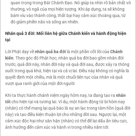
quan trọng trong Bát Chánh Đạo. Nó giúp ta nhìn rõ bản chất vô
thường, vô ngã của mọi hiện tượng. Khi áp dụng, ta sẽ không
bám víu vào thành công, thất bại hay cảm xúc thoáng qua, từ
đó giảm phiền não và sống an nhiên.
Nhân quả 3 đời: Mối liên hệ giữa Chánh kiến và hành động hiện
tại
Lời Phật dạy về
nhân quả ba đời
là một phần cốt lõi của
Chánh
kiến
. Theo góc độ Phật học, nhân quả ba đời bao gồm nhân đời
trước, quả đời này, nhân đời này và quả đời sau, được xảy ra thông
suốt trong quá khứ, hiện tại và cả vị lai. Điều này không có nghĩa là
quyết định một chiều, mà là một chuỗi liên tục của nhân và quả
vượt qua ranh giới của một đời người.
Khi ta thực hành chánh niệm ngày hôm nay, ta đang tạo ra
nhân
tốt
cho hiện tại và tương lai. Ví dụ, một hành động từ bi hôm nay
(nhân) có thể mang lại quả báo là sự an lạc trong tâm hồn (quả đời
này) và tạo điều kiện thuận lợi cho những đời sau. Ngược lại, một
cảm xúc độc hại như sân hận (nhân) có thể để lại dấu ấn tiêu cực,
ảnh hưởng đến cảm xúc và hành vi trong nhiều năm tới.