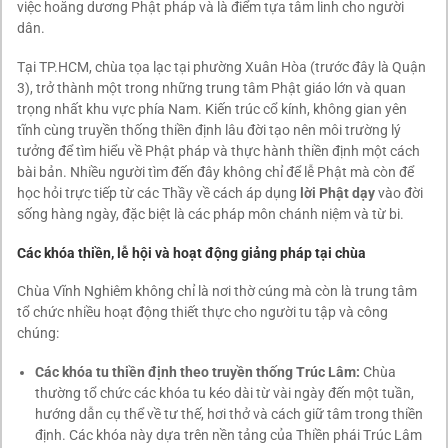
việc hoằng dương Phật pháp và là điểm tựa tâm linh cho người
dân.
Tại TP.HCM, chùa tọa lạc tại phường Xuân Hòa (trước đây là Quận
3), trở thành một trong những trung tâm Phật giáo lớn và quan
trọng nhất khu vực phía Nam. Kiến trúc cổ kính, không gian yên
tĩnh cùng truyền thống thiền định lâu đời tạo nên môi trường lý
tưởng để tìm hiểu về Phật pháp và thực hành thiền định một cách
bài bản. Nhiều người tìm đến đây không chỉ để lễ Phật mà còn để
học hỏi trực tiếp từ các Thầy về cách áp dụng
lời Phật dạy
vào đời
sống hàng ngày, đặc biệt là các pháp môn chánh niệm và từ bi.
Các khóa thiền, lễ hội và hoạt động giảng pháp tại chùa
Chùa Vĩnh Nghiêm không chỉ là nơi thờ cúng mà còn là trung tâm
tổ chức nhiều hoạt động thiết thực cho người tu tập và công
chúng:
Các khóa tu thiền định theo truyền thống Trúc Lâm:
Chùa
thường tổ chức các khóa tu kéo dài từ vài ngày đến một tuần,
hướng dẫn cụ thể về tư thế, hơi thở và cách giữ tâm trong thiền
định. Các khóa này dựa trên nền tảng của Thiền phái Trúc Lâm