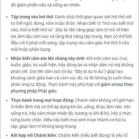
đó giảm phiền não và sống an nhiên.
Tập trung vào hơi thở:
Dành chút thời gian quan sát hơi thở với
tư thế ngồi, đứng, nằm hoặc đi bộ. Nhận biết rõ “thở vào biết thở
vào, thở ra biết thở ra”. Đây là nền tảng giúp tâm trí trở về hiện
tại, làm dịu cảm xúc và tăng khả năng tập trung. Bạn có thể bắt
đầu với 5 phút mỗi sáng, tập trung vào cảm giác hơi thở ở cửa
mũi hoặc phần bụng.
Nhận biết cảm xúc khi chúng nảy sinh:
Khi một cảm xúc (vui,
buồn, giận, lo) xuất hiện, hãy dừng lại và nhận diện nó mà không
phán xét. Gọi tên cảm xúc (ví dụ: “đây là sự lo âu”) giúp tạo
khoảng cách giữa bạn và cảm xúc đó, từ đó không bị cuốn theo
phản ứng tự động. Thực hành này phù hợp với
giảm stress theo
phương pháp Phật giáo
.
Thực hành trong mọi hoạt động:
Chánh niệm không chỉ giới hạn
ở thiền định mà có thể áp dụng khi ăn, uống, đi lại, làm việc. Khi
uống trà, hãy cảm nhận nhiệt độ, hương vị; khi đi bộ, hãy ý thức
từng bước chân. Điều này biến mọi sinh hoạt thành cơ hội tu
tập, giúp tâm trí không lang thang.
Kết hợp với Chánh kiến:
Chánh kiến (hiểu biết đúng) là yếu tố