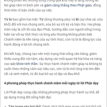
không phán xét, không sống trong quá khứ hay lo lắng tương lai.
Nó giúp tâm trí bình yên và
giảm căng thẳng theo Phật giáo
, đồng
thời nhìn rõ bản chất của sự việc.
Từ bi
bao gồm hai mặt:
Từ
(lòng thương yêu) và
Bi
(sự chia sẻ, cứu
khổ) đối với mọi chúng sinh, xóa bỏ sự ích kỷ và hận thù. Hai pháp
môn này là cốt lõi của đạo Phật, hướng dẫn con người sống trong
hiện tại với sự tỉnh thức và lòng yêu thương không phân biệt.
Chánh niệm là nền tảng của sự tỉnh thức, còn từ bi là động lực của
hành động vì lợi ích chúng sinh.
Khi kết hợp, chúng tạo nên một trạng thái sống cân bằng, giảm
thiểu xung đột nội tâm, xây dựng các mối quan hệ hài hòa và nâng
cao
sức khỏe tinh thần
. Sự thực hành chánh niệm giúp ta không bị
cuốn theo những cảm xúc tiêu cực, còn từ bi mở rộng trái tim đến
tất cả sinh mệnh, từ đó loại bỏ sự cô lập và đau khổ.
4 phương pháp thực hành chánh niệm mỗi ngày từ lời Phật dạy
Lời Phật dạy cung cấp những phương pháp thực hành cụ thể, dễ
áp dụng trong đời sống hiện đại:
Tập trung vào hơi thở:
Dành chút thời gian quan sát hơi thở với