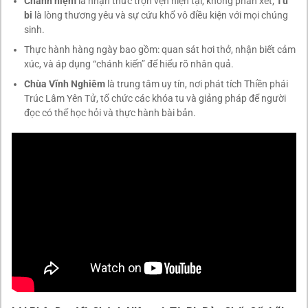
Chánh niệm
là nhận thức trọn vẹn hiện tại, không phán xét;
Từ
bi
là lòng thương yêu và sự cứu khổ vô điều kiện với mọi chúng
sinh.
Thực hành hàng ngày bao gồm: quan sát hơi thở, nhận biết cảm
xúc, và áp dụng “chánh kiến” để hiểu rõ nhân quả.
Chùa Vĩnh Nghiêm
là trung tâm uy tín, nơi phát tích Thiền phái
Trúc Lâm Yên Tử, tổ chức các khóa tu và giảng pháp để người
đọc có thể học hỏi và thực hành bài bản.