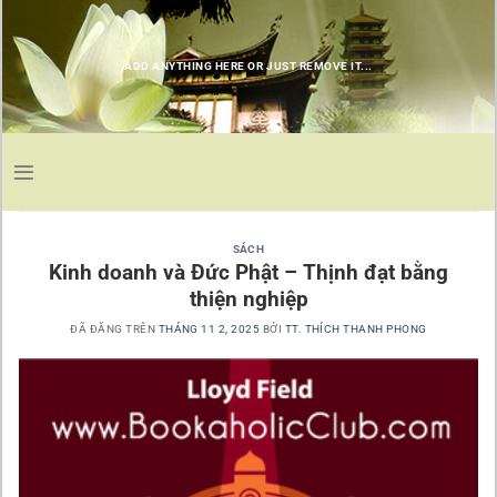
Chuyển
đến
nội
ADD ANYTHING HERE OR JUST REMOVE IT...
dung
SÁCH
Kinh doanh và Đức Phật – Thịnh đạt bằng
thiện nghiệp
ĐÃ ĐĂNG TRÊN
THÁNG 11 2, 2025
BỞI
TT. THÍCH THANH PHONG