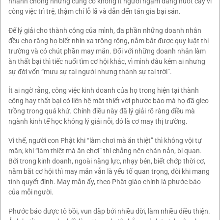
nhanh chóng nhưng cũng có không ít người ngậm đắng nuốt cay vì
công việc trì trệ, thậm chí lỗ lã và dẫn đến tán gia bại sản.
Để lý giải cho thành công của mình, đa phần những doanh nhân
đều cho rằng họ biết nhìn xa trông rộng, nắm bắt được quy luật thị
trường và có chút phần may mắn. Đối với những doanh nhân làm
ăn thất bại thì tiếc nuối tìm cơ hội khác, vì mình đâu kém ai nhưng
sự đời vốn “mưu sự tại người nhưng thành sự tại trời”.
Ít ai ngờ rằng, công việc kinh doanh của họ trong hiện tại thành
công hay thất bại có liên hệ mật thiết với phước báo mà họ đã gieo
trồng trong quá khứ. Chính điều này đã lý giải rõ ràng điều mà
ngành kinh tế học không lý giải nỗi, đó là cơ may thị trường.
Vì thế, người con Phật khi “làm chơi mà ăn thiệt” thì không vội tự
mãn; khi “làm thiệt mà ăn chơi” thì chẳng nên chán nản, bi quan.
Bởi trong kinh doanh, ngoài năng lực, nhạy bén, biết chớp thời cơ,
nắm bắt cơ hội thì may mắn vẫn là yếu tố quan trọng, đôi khi mang
tính quyết định. May mắn ấy, theo Phật giáo chính là phước báo
của mỗi người.
Phước báo được tô bồi, vun đắp bởi nhiều đời, làm nhiều điều thiện.