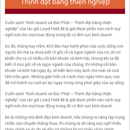
Cuốn sách “Kinh doanh và Đức Phật – Thịnh đạt bằng thiện
nghiệp” của tác giả Lioyd Field đã lý giải được phần nào cách suy
nghĩ mới cho mọi hoạt động trong đó có lĩnh vực kinh doanh.
Do đó, thăng hay trầm, khổ đau hay hạnh phúc của cuộc sống con
người, khi mà ta chưa biết rõ gốc rễ và ngọn ngành của nó, thì nó
khiến cho ta có nhiều nỗi băn khoăn và kinh hãi, nhưng khi ta đã
biết rõ mọi gốc rễ và ngọn ngành của chúng, thì những nỗi băn
khoăn và kinh hãi ngày ấy, sẽ biến làm mây lành che mát và tưới
tẩm trần gian. Những giận hờn và trách móc ngày hôm qua, nay
đã trở thành nụ cuời an lạc ngay trong từng phút giây của sự sống.
Cuốn sách “Kinh doanh và Đức Phật – Thịnh đạt bằng thiện
nghiệp” của tác giả Lioyd Field đã lý giải được phần nào cách suy
nghĩ mới cho mọi hoạt động trong đó có lĩnh vực kinh doanh.
Đó là những nhà lãnh đạo kinh doanh, nếu chúng ta càng tập trung
nhiều vào chuyện thắng thua, thì chúng ta sẽ càng suy nghĩ thiếu
chân chính và do đó sẽ dẫn tới những lời nói thiếu chân chính.