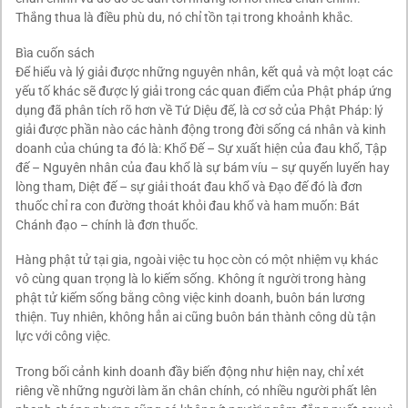
Thắng thua là điều phù du, nó chỉ tồn tại trong khoảnh khắc.
Bìa cuốn sách
Để hiểu và lý giải được những nguyên nhân, kết quả và một loạt các
yếu tố khác sẽ được lý giải trong các quan điểm của Phật pháp ứng
dụng đã phân tích rõ hơn về Tứ Diệu đế, là cơ sở của Phật Pháp: lý
giải được phần nào các hành động trong đời sống cá nhân và kinh
doanh của chúng ta đó là: Khổ Đế – Sự xuất hiện của đau khổ, Tập
đế – Nguyên nhân của đau khổ là sự bám víu – sự quyến luyến hay
lòng tham, Diệt đế – sự giải thoát đau khổ và Đạo đế đó là đơn
thuốc chỉ ra con đường thoát khỏi đau khổ và ham muốn: Bát
Chánh đạo – chính là đơn thuốc.
Hàng phật tử tại gia, ngoài việc tu học còn có một nhiệm vụ khác
vô cùng quan trọng là lo kiếm sống. Không ít người trong hàng
phật tử kiếm sống bằng công việc kinh doanh, buôn bán lương
thiện. Tuy nhiên, không hẳn ai cũng buôn bán thành công dù tận
lực với công việc.
Trong bối cảnh kinh doanh đầy biến động như hiện nay, chỉ xét
riêng về những người làm ăn chân chính, có nhiều người phất lên