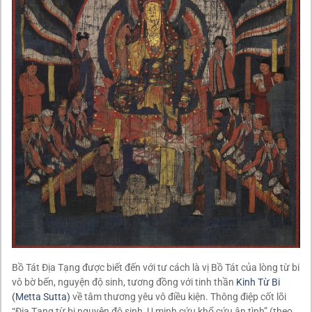
Bồ Tát Địa Tạng được biết đến với tư cách là vị Bồ Tát của lòng từ bi
vô bờ bến, nguyện độ sinh, tương đồng với tinh thần
Kinh Từ Bi
(Metta Sutta)
về tâm thương yêu vô điều kiện. Thông điệp cốt lõi
“Địa Tạng từ bi nguyện độ sinh, U minh cứu khổ cứu ân tình” (theo