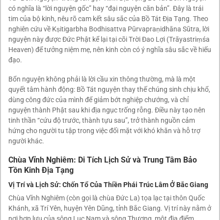
có nghĩa là “lời nguyện gốc” hay “đại nguyện căn bản”. Đây là trái
tim của bộ kinh, nêu rõ cam kết sâu sắc của Bồ Tát Địa Tạng. Theo
nghiên cứu về Kṣitigarbha Bodhisattva Pūrvapraṇidhāna Sūtra, lời
nguyện này được Đức Phật kể lại tại cõi Trời Đao Lợi (Trāyastriṃśa
Heaven) để tưởng niệm mẹ, nên kinh còn có ý nghĩa sâu sắc về hiếu
đạo.
Bổn nguyện không phải là lời cầu xin thông thường, mà là một
quyết tâm hành động: Bồ Tát nguyện thay thế chúng sinh chịu khổ,
dùng công đức của mình để giảm bớt nghiệp chướng, và chỉ
nguyện thành Phật sau khi địa ngục trống rỗng. Điều này tạo nên
tinh thần “cứu độ trước, thành tựu sau”, trở thành nguồn cảm
hứng cho người tu tập trong việc đối mặt với khó khăn và hỗ trợ
người khác.
Chùa Vĩnh Nghiêm: Di Tích Lịch Sử và Trung Tâm Bảo
Tồn Kinh Địa Tạng
Vị Trí và Lịch Sử: Chốn Tổ Của Thiền Phái Trúc Lâm Ở Bắc Giang
Chùa Vĩnh Nghiêm (còn gọi là chùa Đức La) tọa lạc tại thôn Quốc
Khánh, xã Trí Yên, huyện Yên Dũng, tỉnh Bắc Giang. Vị trí này nằm ở
nơi hợp lưu của sông Lục Nam và sông Thương, một địa điểm