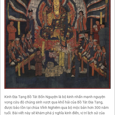
Kinh Địa Tạng Bồ Tát Bổn Nguyện là bộ kinh nhấn mạnh nguyện
vọng cứu độ chúng sinh vượt qua khổ hải của Bồ Tát Địa Tạng,
được bảo tồn tại chùa Vĩnh Nghiêm qua bộ mộc bản hơn 300 năm
tuổi. Bài viết này sẽ khám phá ý nghĩa kinh điển, vị trí lịch sử của