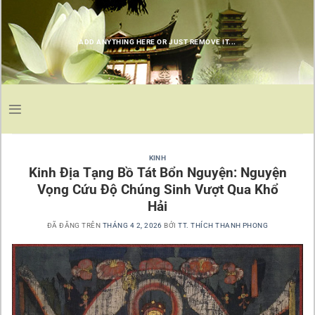
Chuyển
đến
nội
ADD ANYTHING HERE OR JUST REMOVE IT...
dung
KINH
Kinh Địa Tạng Bồ Tát Bổn Nguyện: Nguyện
Vọng Cứu Độ Chúng Sinh Vượt Qua Khổ
Hải
ĐÃ ĐĂNG TRÊN
THÁNG 4 2, 2026
BỞI
TT. THÍCH THANH PHONG