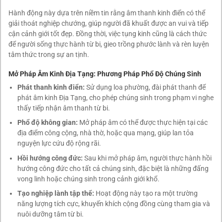
Hành động này dựa trên niềm tin rằng âm thanh kinh điển có thể
giải thoát nghiệp chướng, giúp người đã khuất được an vui và tiếp
cận cảnh giới tốt đẹp. Đồng thời, việc tụng kinh cũng là cách thức
để người sống thực hành từ bi, gieo trồng phước lành và rèn luyện
tâm thức trong sự an tịnh.
Mở Pháp Âm Kinh Địa Tạng: Phương Pháp Phổ Độ Chúng Sinh
Phát thanh kinh điển:
Sử dụng loa phường, đài phát thanh để
phát âm kinh Địa Tạng, cho phép chúng sinh trong phạm vi nghe
thấy tiếp nhận âm thanh từ bi.
Phổ độ không gian:
Mở pháp âm có thể được thực hiện tại các
địa điểm công cộng, nhà thờ, hoặc qua mạng, giúp lan tỏa
nguyện lực cứu độ rộng rãi.
Hồi hướng công đức:
Sau khi mở pháp âm, người thực hành hồi
hướng công đức cho tất cả chúng sinh, đặc biệt là những đấng
vong linh hoặc chúng sinh trong cảnh giới khổ.
Tạo nghiệp lành tập thể:
Hoạt động này tạo ra một trường
năng lượng tích cực, khuyến khích cộng đồng cùng tham gia và
nuôi dưỡng tâm từ bi.