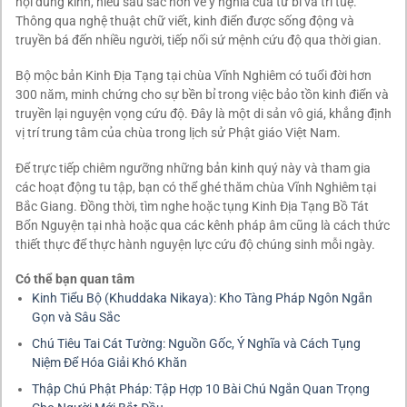
nội dung kinh, hiểu sâu sắc hơn về ý nghĩa của từ bi và trí tuệ.
Thông qua nghệ thuật chữ viết, kinh điển được sống động và
truyền bá đến nhiều người, tiếp nối sứ mệnh cứu độ qua thời gian.
Bộ mộc bản Kinh Địa Tạng tại chùa Vĩnh Nghiêm có tuổi đời hơn
300 năm, minh chứng cho sự bền bỉ trong việc bảo tồn kinh điển và
truyền lại nguyện vọng cứu độ. Đây là một di sản vô giá, khẳng định
vị trí trung tâm của chùa trong lịch sử Phật giáo Việt Nam.
Để trực tiếp chiêm ngưỡng những bản kinh quý này và tham gia
các hoạt động tu tập, bạn có thể ghé thăm chùa Vĩnh Nghiêm tại
Bắc Giang. Đồng thời, tìm nghe hoặc tụng Kinh Địa Tạng Bồ Tát
Bổn Nguyện tại nhà hoặc qua các kênh pháp âm cũng là cách thức
thiết thực để thực hành nguyện lực cứu độ chúng sinh mỗi ngày.
Có thể bạn quan tâm
Kinh Tiểu Bộ (Khuddaka Nikaya): Kho Tàng Pháp Ngôn Ngắn
Gọn và Sâu Sắc
Chú Tiêu Tai Cát Tường: Nguồn Gốc, Ý Nghĩa và Cách Tụng
Niệm Để Hóa Giải Khó Khăn
Thập Chú Phật Pháp: Tập Hợp 10 Bài Chú Ngắn Quan Trọng