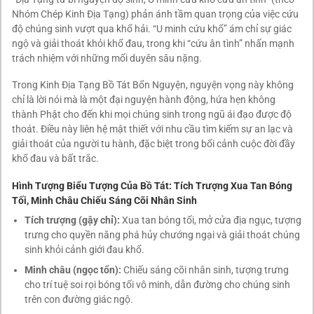
Nhóm Chép Kinh Địa Tạng) phản ánh tầm quan trọng của việc cứu
độ chúng sinh vượt qua khổ hải. “U minh cứu khổ” ám chỉ sự giác
ngộ và giải thoát khỏi khổ đau, trong khi “cứu ân tình” nhấn mạnh
trách nhiệm với những mối duyên sâu nặng.
Trong Kinh Địa Tạng Bồ Tát Bổn Nguyện, nguyện vọng này không
chỉ là lời nói mà là một đại nguyện hành động, hứa hẹn không
thành Phật cho đến khi mọi chúng sinh trong ngũ ái đạo được độ
thoát. Điều này liên hệ mật thiết với nhu cầu tìm kiếm sự an lạc và
giải thoát của người tu hành, đặc biệt trong bối cảnh cuộc đời đầy
khổ đau và bất trắc.
Hình Tượng Biểu Tượng Của Bồ Tát: Tích Trượng Xua Tan Bóng
Tối, Minh Châu Chiếu Sáng Cõi Nhân Sinh
Tích trượng (gậy chỉ):
Xua tan bóng tối, mở cửa địa ngục, tượng
trưng cho quyền năng phá hủy chướng ngại và giải thoát chúng
sinh khỏi cảnh giới đau khổ.
Minh châu (ngọc tổn):
Chiếu sáng cõi nhân sinh, tượng trưng
cho trí tuệ soi rọi bóng tối vô minh, dẫn đường cho chúng sinh
trên con đường giác ngộ.