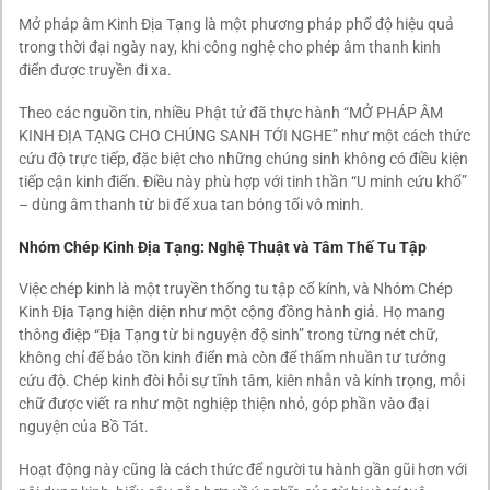
Mở pháp âm Kinh Địa Tạng là một phương pháp phổ độ hiệu quả
trong thời đại ngày nay, khi công nghệ cho phép âm thanh kinh
điển được truyền đi xa.
Theo các nguồn tin, nhiều Phật tử đã thực hành “MỞ PHÁP ÂM
KINH ĐỊA TẠNG CHO CHÚNG SANH TỚI NGHE” như một cách thức
cứu độ trực tiếp, đặc biệt cho những chúng sinh không có điều kiện
tiếp cận kinh điển. Điều này phù hợp với tinh thần “U minh cứu khổ”
– dùng âm thanh từ bi để xua tan bóng tối vô minh.
Nhóm Chép Kinh Địa Tạng: Nghệ Thuật và Tâm Thế Tu Tập
Việc chép kinh là một truyền thống tu tập cổ kính, và Nhóm Chép
Kinh Địa Tạng hiện diện như một cộng đồng hành giả. Họ mang
thông điệp “Địa Tạng từ bi nguyện độ sinh” trong từng nét chữ,
không chỉ để bảo tồn kinh điển mà còn để thấm nhuần tư tưởng
cứu độ. Chép kinh đòi hỏi sự tĩnh tâm, kiên nhẫn và kính trọng, mỗi
chữ được viết ra như một nghiệp thiện nhỏ, góp phần vào đại
nguyện của Bồ Tát.
Hoạt động này cũng là cách thức để người tu hành gần gũi hơn với