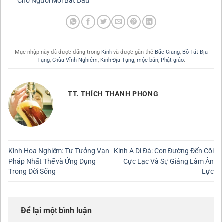
Cho Người Mới Bắt Đầu
Mục nhập này đã được đăng trong
Kinh
và được gắn thẻ
Bắc Giang
,
Bồ Tát Địa
Tạng
,
Chùa Vĩnh Nghiêm
,
Kinh Địa Tạng
,
mộc bản
,
Phật giáo
.
TT. THÍCH THANH PHONG
Kinh Hoa Nghiêm: Tư Tưởng Vạn
Kinh A Di Đà: Con Đường Đến Cõi
Pháp Nhất Thể và Ứng Dụng
Cực Lạc Và Sự Giáng Lâm Ân
Trong Đời Sống
Lực
Để lại một bình luận