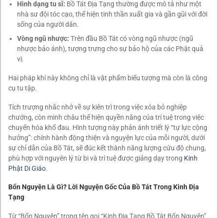
Hình dạng tu sĩ:
Bồ Tát Địa Tạng thường được mô tả như một
nhà sư đội tóc cạo, thể hiện tinh thần xuất gia và gần gũi với đời
sống của người dân.
Vòng ngũ nhược:
Trên đầu Bồ Tát có vòng ngũ nhược (ngũ
nhược bảo ánh), tượng trưng cho sự bảo hộ của các Phật quả
vị.
Hai pháp khí này không chỉ là vật phẩm biểu tượng mà còn là công
cụ tu tập.
Tích trượng nhắc nhở về sự kiên trì trong việc xóa bỏ nghiệp
chướng, còn minh châu thể hiện quyền năng của trí tuệ trong việc
chuyển hóa khổ đau. Hình tượng này phản ánh triết lý “tự lực cộng
hưởng”: chính hành động thiện và nguyện lực của mỗi người, dưới
sự chỉ dẫn của Bồ Tát, sẽ đúc kết thành năng lượng cứu độ chung,
phù hợp với nguyên lý từ bi và trí tuệ được giảng dạy trong
Kinh
Phật Di Giáo
.
Bổn Nguyện Là Gì? Lời Nguyện Gốc Của Bồ Tát Trong Kinh Địa
Tạng
Từ “Bổn Nguyện” trong tên gọi “Kinh Địa Tạng Bồ Tát Bổn Nguyện”