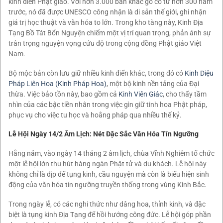
kinh điển Phật giáo. Với hơn 3.000 bản khắc gỗ có từ hơn 300 năm
trước, nó đã được UNESCO công nhận là di sản thế giới, ghi nhận
giá trị học thuật và văn hóa to lớn. Trong kho tàng này, Kinh Địa
Tạng Bồ Tát Bổn Nguyện chiếm một vị trí quan trọng, phản ánh sự
trân trọng nguyện vọng cứu độ trong cộng đồng Phật giáo Việt
Nam.
Bộ mộc bản còn lưu giữ nhiều kinh điển khác, trong đó có
Kinh Diệu
Pháp Liên Hoa (Kinh Pháp Hoa)
, một bộ kinh nền tảng của Đại
thừa. Việc bảo tồn này, bao gồm cả
Kinh Viên Giác
, cho thấy tầm
nhìn của các bậc tiền nhân trong việc gìn giữ tinh hoa Phật pháp,
phục vụ cho việc tu học và hoằng pháp qua nhiều thế kỷ.
Lễ Hội Ngày 14/2 Âm Lịch: Nét Đặc Sắc Văn Hóa Tín Ngưỡng
Hằng năm, vào ngày 14 tháng 2 âm lịch, chùa Vĩnh Nghiêm tổ chức
một lễ hội lớn thu hút hàng ngàn Phật tử và du khách. Lễ hội này
không chỉ là dịp để tụng kinh, cầu nguyện mà còn là biểu hiện sinh
động của văn hóa tín ngưỡng truyền thống trong vùng Kinh Bắc.
Trong ngày lễ, có các nghi thức như dâng hoa, thỉnh kinh, và đặc
biệt là tụng kinh Địa Tạng để hồi hướng công đức. Lễ hội góp phần