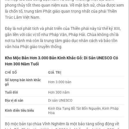
phong thủy tốt theo quan niệm xưa. Về mặt lịch sử, chùa được xem
là chốn tổ, trung tâm Phật giáo quan trọng nhất của phái Thiền
Trúc Lâm Việt Nam.
Đây là nơi phát tích và phát triển của Thiền phái này từ thế kỷ XIII,
gắn liền với các vị tổ như Pháp Vân, Pháp Hải. Chùa không chỉ là
nơi tu hành mà còn là trung tâm giáo dục nhân cách và bảo tồn
văn hóa Phật giáo truyền thống.
Kho Mộc Bản Hơn 3.000 Bản Kinh Khắc Gỗ: Di Sản UNESCO Có
Hơn 300 Năm Tuổi
CHỈ SỐ
GIÁ TRỊ
Số lượng bản kinh khắc
Hơn 3.000 bản
gỗ
Tuổi đời
Hơn 300 năm
Địa vị di sản
Di sản UNESCO
Kinh Địa Tạng Bồ Tát Bổn Nguyện, Kinh Pháp
Kinh điển tiêu biểu
Hoa
Bộ mộc bản tại chùa Vĩnh Nghiêm là một bảo tàng sống động về