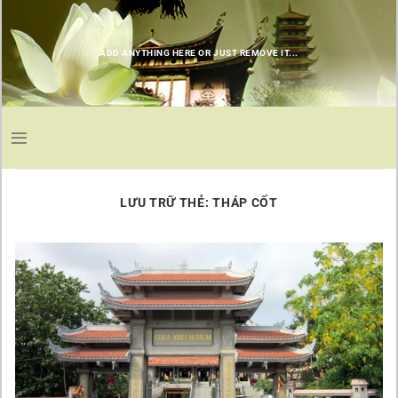
Chuyển
đến
nội
ADD ANYTHING HERE OR JUST REMOVE IT...
dung
LƯU TRỮ THẺ:
THÁP CỐT