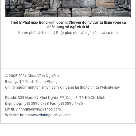
Triết lý Phật giáo trong kinh doanh: Chuyển đổi tư duy từ tham vọng cá
nhân sang vô ngã và từ bi
Khám phá cách triết lý Phật giáo như vô ngã, từ bi và cư trần
© 2005-2024 Chùa Vĩnh Nghiêm.
Biên tập
T.T Thích Thanh Phong.
Ghi rõ nguồn vinhnghiemvn.com khi đăng lại thông tin từ Website này.
Địa chỉ
: 339 Nam Kỳ Khởi Nghĩa, P.7, Quận 3, TP. Hồ Chí Minh
Điện thoại
: (08) 3896 6798
Fax
: (08) 3896 4736
Email
: vinhnghiemvn@yahoo.com
Website
:
http://www.vinhnghiemvn.com