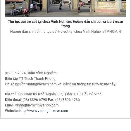
Thủ tục gửi tro cốt tại chùa Vĩnh Nghiêm: Hướng dẫn chi tiết và lưu ý quan
trọng
Hướng dẫn chi tiết thủ tục gửi tro cốt tại chùa Vĩnh Nghiêm TP.HCM: 4
© 2005-2024 Chùa Vĩnh Nghiêm.
Biên tập
T.T Thích Thanh Phong.
Ghi rõ nguồn vinhnghiemvn.com khi đăng lại thông tin từ Website này.
Địa chỉ
: 339 Nam Kỳ Khởi Nghĩa, P.7, Quận 3, TP. Hồ Chí Minh
Điện thoại
: (08) 3896 6798
Fax
: (08) 3896 4736
Email
: vinhnghiemvn@yahoo.com
Website
:
http://www.vinhnghiemvn.com